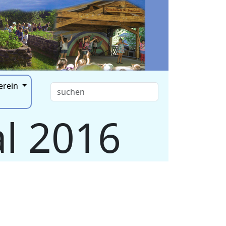
erein
l 2016